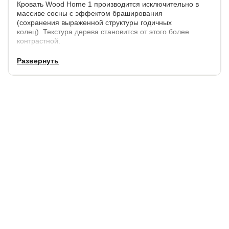
Кровать Wood Home 1 производится исключительно в
массиве сосны с эффектом браширования
(сохранения выраженной структуры годичных
колец). Текстура дерева становится от этого более
контрастной.
Обтекаемая форма основания кровати дополняется
Развернуть
изящным изголовьем с уникальной каретной
cтяжкой.Изголовье обито мебельной тканью.
Габариты кровати:
по ширине,
по длине,
высота изголовья/изножья,
см.
см.
см.
+ 17
+ 8
107 / 36
Кровать имеет встроенное основание с подъемным
механизмом.
Основание укреплено упругими ламелями,
усиливающими анатомические свойства матраса.
Высота боковины: 28 см.