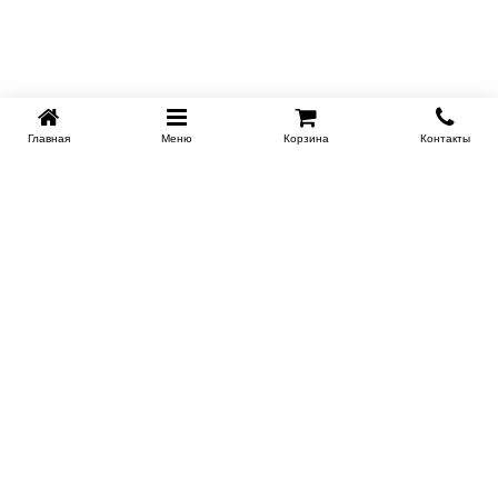
Главная
Меню
Корзина
Контакты
KROVATI-TUMEN.RU
8-800-505-18-92
8-800
Работаем 10.00 : 22.00
Заказать обратный звонок
ИНФОРМАЦИЯ
Условия доставки