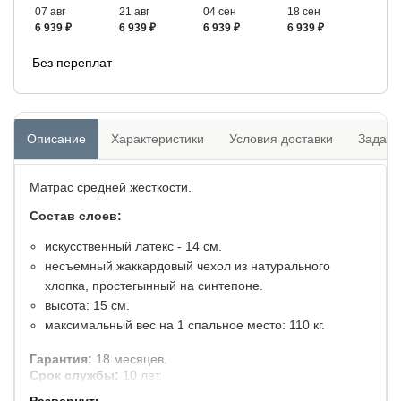
07 авг
21 авг
04 сен
18 сен
6 939 ₽
6 939 ₽
6 939 ₽
6 939 ₽
Без переплат
Описание
Характеристики
Условия доставки
Задать
Матрас средней жесткости.
Состав слоев:
искусственный латекс - 14 см.
несъемный жаккардовый чехол из натурального
хлопка, простегынный на синтепоне.
высота: 15 см.
максимальный вес на 1 спальное место: 110 кг.
Гарантия:
18 месяцев.
Срок службы:
10 лет.
Развернуть