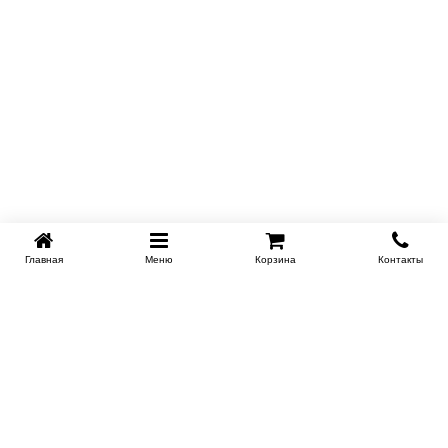
Главная
Меню
Корзина
Контакты
KROVATI-TUMEN.RU
8-800-505-18-92
8-800
Работаем 10.00 : 22.00