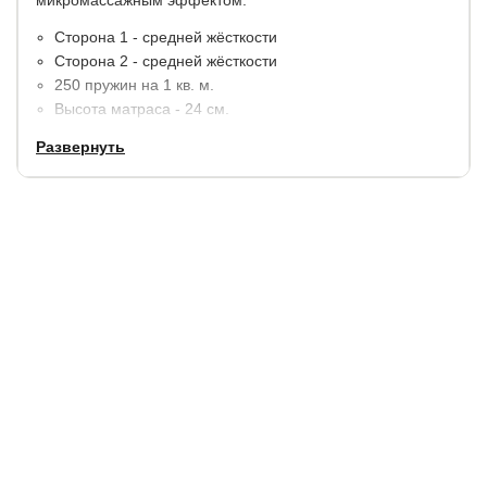
Сторона 1 - средней жёсткости
Сторона 2 - средней жёсткости
250 пружин на 1 кв. м.
Высота матраса - 24 см.
Максимальный вес на 1 спальное место - 135 кг.
Развернуть
Материалы:
пена с массажным эффектом, бикокос. По
краям усиление пенополиуретаном (ППУ).
В стандартную комплектацию входит чехол из хлопкового
жаккарда, простеганный на синтепоне.
Гарантия:
5 лет.
Купить в 1 клик