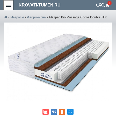
0
KROVATI-TUMEN.RU
/
Матрасы
/
Фабрика сна
/
Матрас Bio Massage Cocos Double TFK