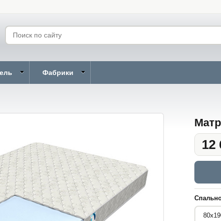
бель
Фабрики
Матр
12 
Спально