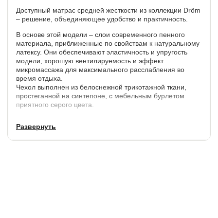
Доступный матрас средней жесткости из коллекции Dröm
– решение, объединяющее удобство и практичность.
В основе этой модели – слои современного пенного
материала, приближенные по свойствам к натуральному
латексу. Они обеспечивают эластичность и упругость
модели, хорошую вентилируемость и эффект
микромассажа для максимального расслабления во
время отдыха.
Чехол выполнен из белоснежной трикотажной ткани,
простеганной на синтепоне, с мебельным бурлетом
приятного серого цвета.
Высота матраса – 8 см.
Развернуть
Дополнительное преимущество этой модели в том, что
матрас поставляется в скрутке. Это существенно
облегчает его транспортировку и возможности хранения.
После распаковки матрас восстанавливает форму в
течение 24 часов и готов к использованию.
Обращаем внимание: матрасы размером более 180-200
поставляются в полноразмерном виде. В скрученном
виде матрас можно хранить не дольше 90 дней со дня
изготовления (см. дату на этикетке).