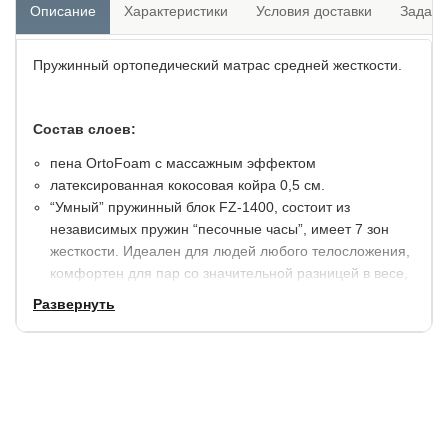
Описание
Характеристики
Условия доставки
Задать
Пружинный ортопедический матрас средней жесткости.
Состав слоев:
пена OrtoFoam с массажным эффектом
латексированная кокосовая койра 0,5 см.
“Умный” пружинный блок FZ-1400, состоит из
независимых пружин “песочные часы”, имеет 7 зон
жесткости. Идеален для людей любого телосложения,
комфортен для пар со значительной разницей в весе,
обеспечивает точечную поддержку и максимальное
Развернуть
расслабление во время сна.
латексированная кокосовая койра 0,5 см.
пена OrtoFoam с массажным эффектом
по периметру усилен плотным коробом из
пенополиуретана, который защищает матрас от
деформаций и потери формы.