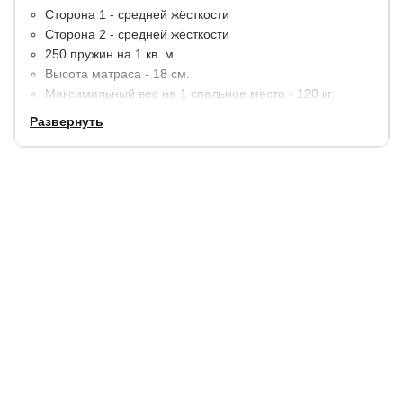
Сторона 1 - средней жёсткости
Сторона 2 - средней жёсткости
250 пружин на 1 кв. м.
Высота матраса - 18 см.
Максимальный вес на 1 спальное место - 120 кг.
Развернуть
Материалы:
пенополиуретан (ППУ), кокосовая койра,
термовойлок. По краям дополнительное усиление
пенополиуретаном (ППУ).
В стандартную комплектацию входит чехол из хлопкового
жаккарда, простеганный на синтепоне.
Гарантия:
5 лет.
Купить в 1 клик