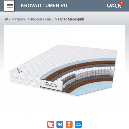
0
KROVATI-TUMEN.RU
/
Матрасы
/
Фабрика сна
/
Матрас Меркурий