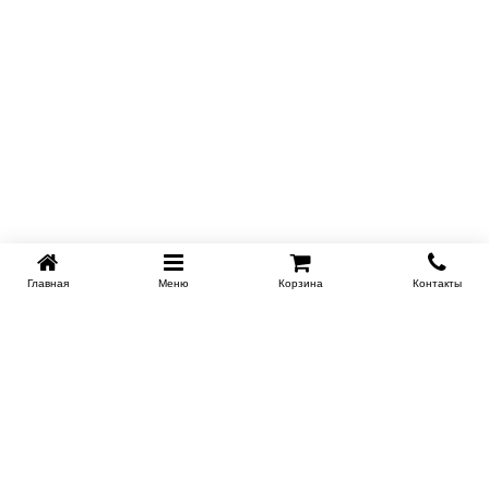
Главная
Меню
Корзина
Контакты
KROVATI-TUMEN.RU
8-800-505-18-92
8-800
Работаем 10.00 : 22.00