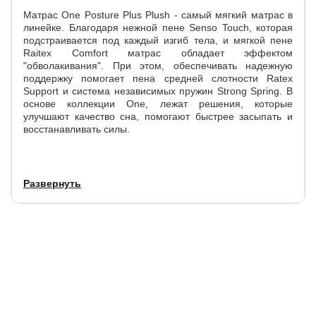
Матрас One Posture Plus Plush - самый мягкий матрас в
линейке. Благодаря нежной пене Senso Touch, которая
подстраивается под каждый изгиб тела, и мягкой пене
Raitex Comfort матрас обладает эффектом
"обволакивания". При этом, обеспечивать надежную
поддержку помогает пена средней слотности Ratex
Support и система независимых пружин Strong Spring. В
основе коллекции One, лежат решения, которые
улучшают качество сна, помогают быстрее засыпать и
восстанавливать силы.
Укрепленые края позволяют использовать площать
Развернуть
матраса максиимально эффективно.
Несъемный мягкий пышный чехол One Better:
белоснежный трикотаж, простеганный на
высокообъемном волокне, обеспечиват
дополнительный комфорт во время сна.
Высота матраса - 24 см.
Допустима разница в весе между спящими до 30 кг.
Максимальный вес на одно спальное место - 140 кг.
Поставляется в скрученном виде.