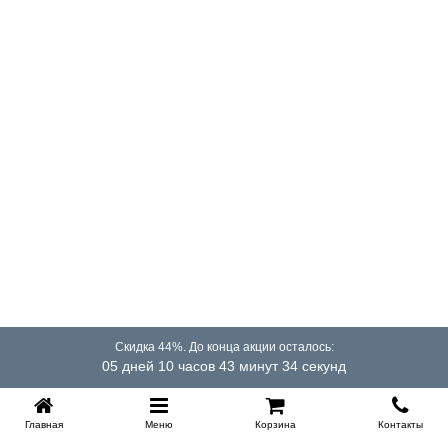
О МАТЕРИАЛАХ
Натуральный латекс — 3 см
. Сок каучукового
дерева гевеи. Верхний комфортный слой: упругий,
гипоаллергенный, не накапливает пыль и влагу.
Создаёт пружинящую основу для Memorix
Memorix
— пена с эффектом памяти формы.
Принимает контур тела, снимает точечное давление
на суставы и мышцы. Ускоряет засыпание за счёт
полного расслабления
Ormafoam
— пена повышенной плотности.
Используется в комфортном слое, в основании и по
периметру матраса. Усиленный периметр не даёт
матрасу деформироваться при сидении на краю
Скидка 44%. До конца акции осталось:
05 дней 10 часов 43 минут 34 секунд
Пружинный блок 4D Matrix
— 310 пружин на м²,
соты, увеличенная толщина проволоки. Автономная
работа каждой пружины, равномерное
Главная
Меню
Корзина
Контакты
распределение нагрузки, поддержка позвоночника