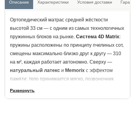
Описание
Характеристики
Условия доставки
Гарант
Ортопедический матрас средней жёсткости
высотой 33 см — с одним из самых технологичных
пружинных блоков на рынке.
Система 4D Matrix
:
пружины расположены по принципу пчелиных сот,
смещены максимально близко друг к другу — 310
на м², каждая работает автономно. Сверху —
натуральный латекс
и
Memorix
с эффектом
памяти: тело принимается мягко, позвоночник
поддерживается точно. Выдерживает до 160 кг на
Развернуть
место, допустимая разница в весе партнёров — до
40 кг.
33
310
160
до
25
см
кг
40
лет
пружин