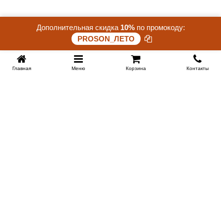
Дополнительная скидка
10%
по промокоду:
Скидка 15%. До конца акции осталось:
PROSON_ЛЕТО
24 дней 15 часов 56 минут 50 секунд
Главная
Меню
Корзина
Контакты
KROVATI-TUMEN.RU
8-800-505-18-92
8-800
Работаем 10.00 : 22.00
Заказать обратный звонок
ИНФОРМАЦИЯ