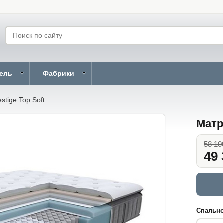
бель
Фабрики
stige Top Soft
Матр
58 10
49 
Спально