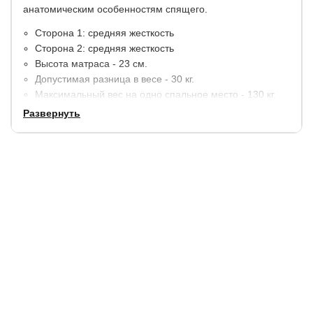
анатомическим особенностям спящего.
Сторона 1: средняя жесткость
Сторона 2: средняя жесткость
Высота матраса - 23 см.
Допустимая разница в весе - 30 кг.
Максимальный вес на одно спальное место - 130 кг.
Развернуть
Материалы:
Пена с массажным эффектом - 2 см.
Би-кокос - 1 см.
Спанбонд.
Блок независимых пружин EVS500 (250 шт/м2)
высотой 14 см.
Спанбонд.
Би-кокос - 1 см.
Пена с массажным эффектом - 2 см.
В стандартную комплектацию входит несъемный чехол
из белого трикотажа с нежным рисунком, простеганый на
высокообъемном волокне (трикотаж + синтепон 250 гр +