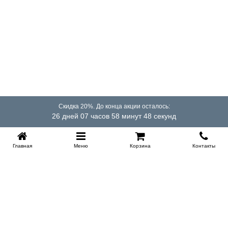
Скидка 20%. До конца акции осталось:
26 дней 07 часов 58 минут 48 секунд
Главная
Меню
Корзина
Контакты
Купить в 1 клик
KROVATI-TUMEN.RU
8-800-505-18-92
8-800