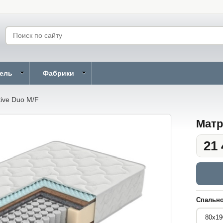
бель
Фабрики
ive Duo M/F
Матр
21 
Спально