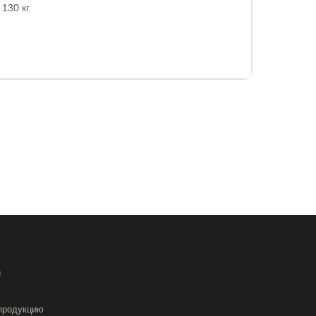
130 кг.
toFoam, термовойлок, кокосовая койра. По
 усилена ортопедической пеной.
 стеганный чехол Трикотаж Эко.
чехлом).
и
5
90x200
120x190
120x195
120x200
продукцию