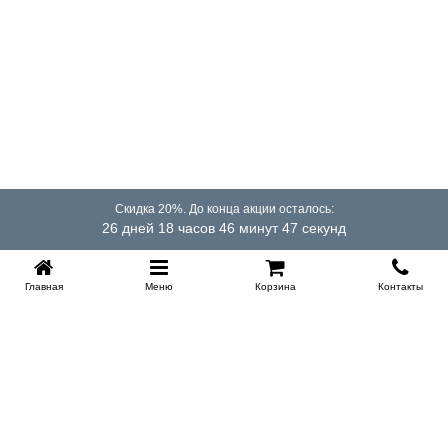
Скидка 20%. До конца акции осталось:
26 дней 18 часов 46 минут 47 секунд
Главная
Меню
Корзина
Контакты
Купить в 1 клик
KROVATI-TUMEN.RU
8-800-505-18-92
8-800