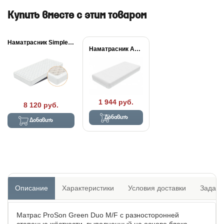
Купить вместе с этим товаром
Наматрасник Simple Plus
Наматрасник Aqua Stop...
1 944 руб.
8 120 руб.
Добавить
Добавить
Описание
Характеристики
Условия доставки
Задать
Матрас ProSon Green Duo M/F с разносторонней
степенью жёсткости, выполненный на основе блока