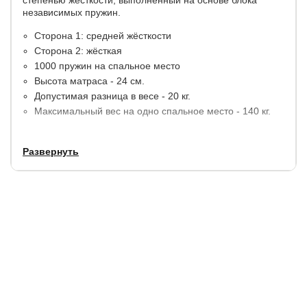
независимых пружин.
Сторона 1: средней жёсткости
Сторона 2: жёсткая
1000 пружин на спальное место
Высота матраса - 24 см.
Допустимая разница в весе - 20 кг.
Максимальный вес на одно спальное место - 140 кг.
Материалы:
кокосовая койра, термовойлок, ячеистая
Развернуть
ортопедическая пена OrtoFoam. По периметру
конструкция матраса дополнительно усилена
ортопедической пеной.
В стандартную комплектацию входит
несъемный стеганный чехол Tricotage Dream.
Срок службы:
5 лет (при покупке с защитным чехлом).
Гарантия:
1,5 года.