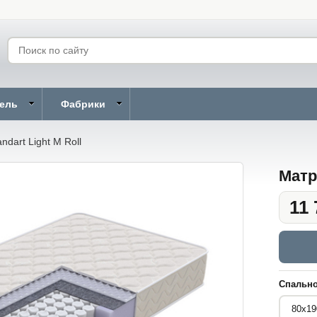
бель
Фабрики
dart Light M Roll
Матр
11 
Спально