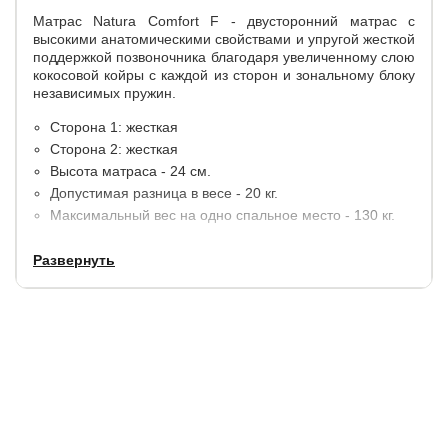
Матрас Natura Comfort F - двусторонний матрас с
высокими анатомическими свойствами и упругой жесткой
поддержкой позвоночника благодаря увеличенному слою
кокосовой койры с каждой из сторон и зональному блоку
независимых пружин.
Сторона 1: жесткая
Сторона 2: жесткая
Высота матраса - 24 см.
Допустимая разница в весе - 20 кг.
Максимальный вес на одно спальное место - 130 кг.
Развернуть
Материалы:
Латексированная кокосовая койра - 2 см.
Изоляционный слой TermoFelt.
Независимый пружинный блок EVS500 PRO 5-zone
(512 пружин на спальное место) - 14 см.
Изоляционный слой TermoFelt.
Латексированная кокосовая койра - 2 см.
Улучшенная боковая поддержка по