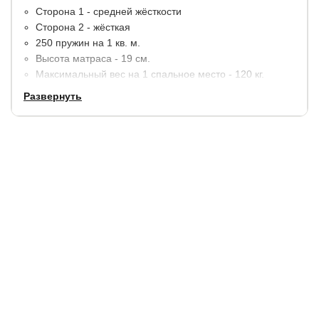
Сторона 1 - средней жёсткости
Сторона 2 - жёсткая
250 пружин на 1 кв. м.
Высота матраса - 19 см.
Максимальный вес на 1 спальное место - 120 кг.
Развернуть
Материалы:
струттофабер (ортофайбер), кокосовая
койра, термовойлок. По краям усиление
пенополиуретаном (ППУ).
В стандартную комплектацию входит чехол из хлопкового
жаккарда, простеганный на синтепоне.
Гарантия:
5 лет.
Купить в 1 клик