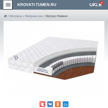
0
KROVATI-TUMEN.RU
/
Матрасы
/
Фабрика сна
/
Матрас Римини