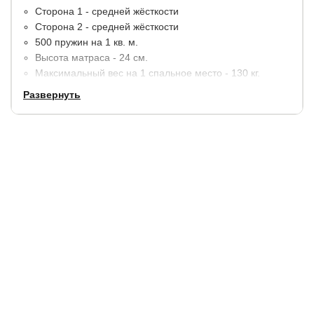
Сторона 1 - средней жёсткости
Сторона 2 - средней жёсткости
500 пружин на 1 кв. м.
Высота матраса - 24 см.
Максимальный вес на 1 спальное место - 130 кг.
Развернуть
Материалы:
пена с памятью формы, кокосовая койра,
термовойлок. По краям усиление пенополиуретаном
(ППУ).
В стандартную комплектацию входит мягкий
трикотажный чехол, простеганный на синтепоне.
Гарантия:
5 лет.
Купить в 1 клик