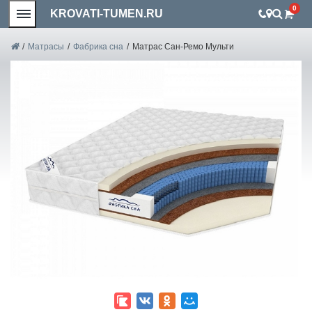
0
KROVATI-TUMEN.RU
/
Матрасы
/
Фабрика сна
/
Матрас Сан-Ремо Мульти