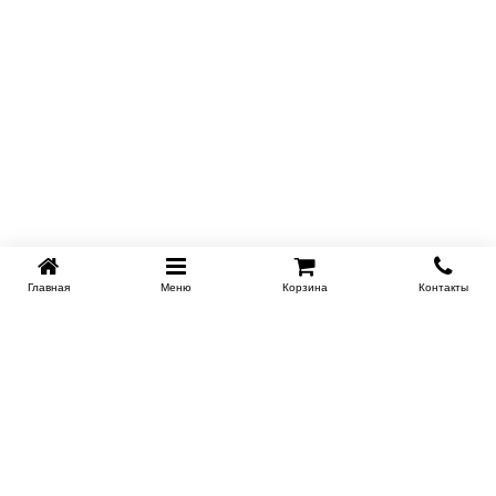
Главная
Меню
Корзина
Контакты
KROVATI-TUMEN.RU
8-800-505-18-92
8-800
Работаем 10.00 : 22.00