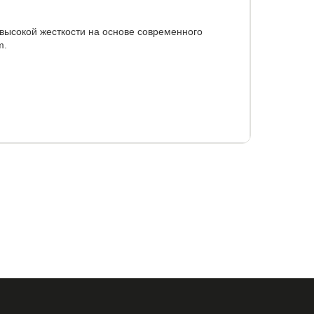
высокой жесткости на основе современного
m.
30 кг.
кого и практичного жаккарда молочного цвета.
 месту.