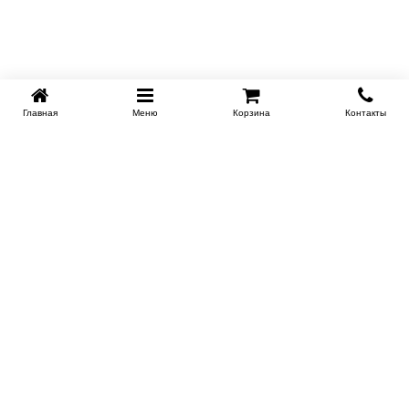
Главная
Меню
Корзина
Контакты
KROVATI-TUMEN.RU
8-800-505-18-92
8-800
Работаем 10.00 : 22.00
Заказать обратный звонок
ИНФОРМАЦИЯ
Условия доставки