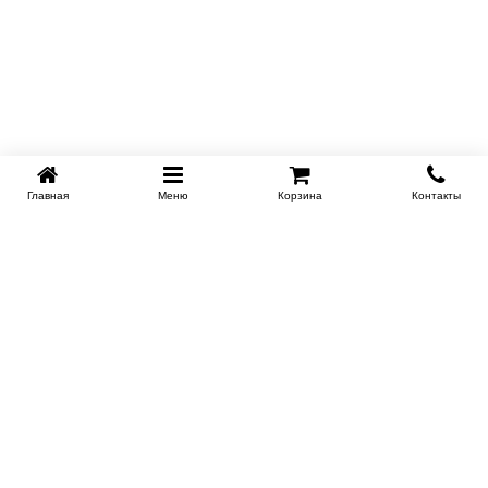
Главная
Меню
Корзина
Контакты
KROVATI-TUMEN.RU
8-800-505-18-92
8-800
Работаем 10.00 : 22.00
Заказать обратный звонок