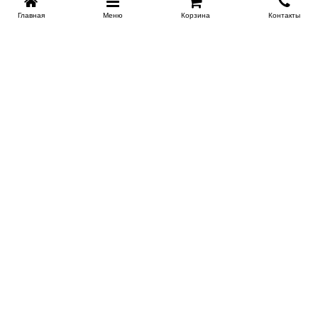
Главная
Меню
Корзина
Контакты
KROVATI-TUMEN.RU
8-800-505-18-92
8-800
Работаем 10.00 : 22.00
Заказать обратный звонок
ИНФОРМАЦИЯ
Условия доставки
Контакты
Сертификаты на продукцию
Поставщикам
Гарантия и возврат