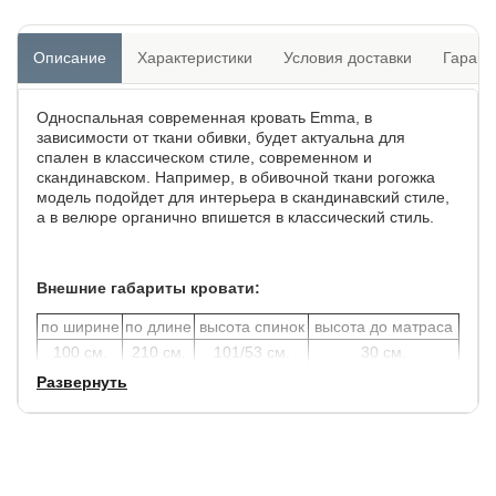
Описание
Характеристики
Условия доставки
Гарант
Односпальная современная кровать Emma, в
зависимости от ткани обивки, будет актуальна для
спален в классическом стиле, современном и
скандинавском. Например, в обивочной ткани рогожка
модель подойдет для интерьера в скандинавский стиле,
а в велюре органично впишется в классический стиль.
Внешние габариты кровати:
по ширине
по длине
высота спинок
высота до матраса
100 см.
210 см.
101/53 см.
30 см.
Развернуть
Углубление под матрас 11 см.
Допустимая высота матраса 25 см.
Просвет над полом - 22 см.