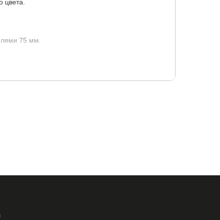
о цвета.
лями 75 мм.
и