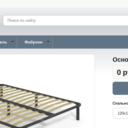
бель
Фабрики
Осно
0 р
Спально