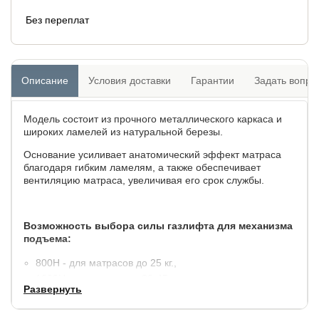
Без переплат
Описание
Условия доставки
Гарантии
Задать вопро
Модель состоит из прочного металлического каркаса и
широких ламелей из натуральной березы.
Основание усиливает анатомический эффект матраса
благодаря гибким ламелям, а также обеспечивает
вентиляцию матраса, увеличивая его срок службы.
Возможность выбора силы газлифта для механизма
подъема:
800Н - для матрасов до 25 кг.,
1200Н - для матрасов 20-45 кг.
Развернуть
1400Н - для матрасво от 35 до 55 кг.