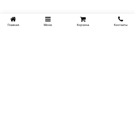
Главная
Меню
Корзина
Контакты
KROVATI-TUMEN.RU
8-800-505-18-92
8-800
Работаем 10.00 : 22.00
Заказать обратный звонок
ИНФОРМАЦИЯ
Условия доставки
Контакты
Сертификаты на продукцию