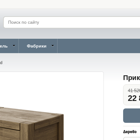
бель
Фабрики
rd
Прик
41 52
22 
Дерево