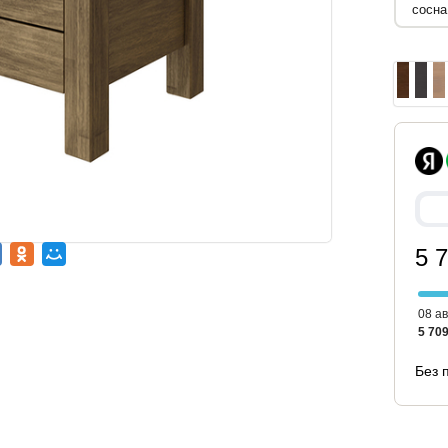
5 
08 ав
5 709
Без 