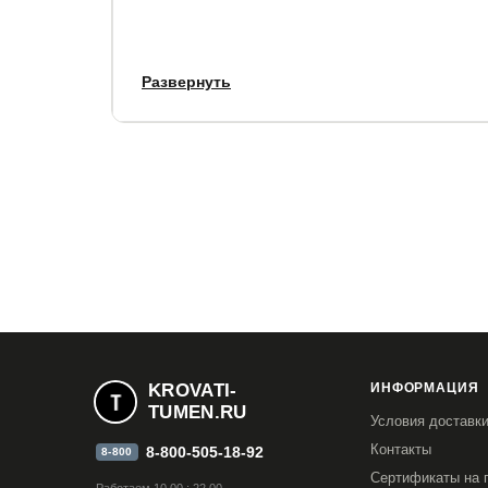
Гарантия:
от 1.5 до 10 лет (в зависимости от 
Развернуть
Срок службы:
10 лет.
KROVATI-
ИНФОРМАЦИЯ
TUMEN.RU
Условия доставк
Контакты
8-800-505-18-92
8-800
Сертификаты на 