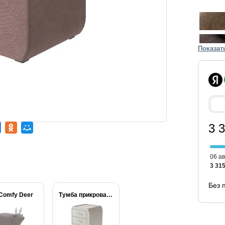
Показат
3 
06 ав
3 315
Без 
Comfy Deer
Тумба прикроватная Comfy