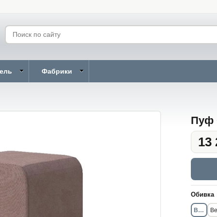
бель
Фабрики
Пуф 
13 
Обивка
Велюр
Ве