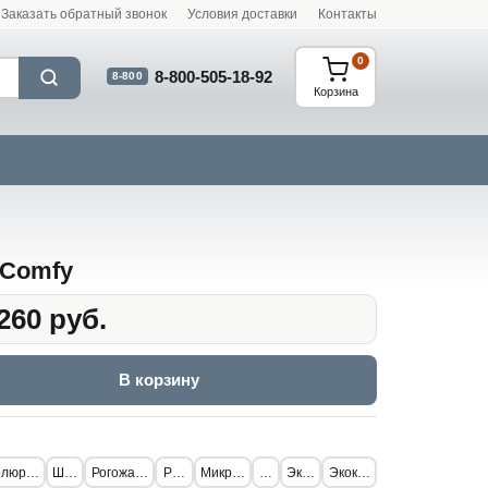
Заказать обратный звонок
Условия доставки
Контакты
0
8-800-505-18-92
8-800
Корзина
Comfy
260 руб.
В корзину
люр премиум
Шерсть
Рогожа стандарт
Рогожка
Микрофибра
Флок
Экокожа
Экокожа Lux