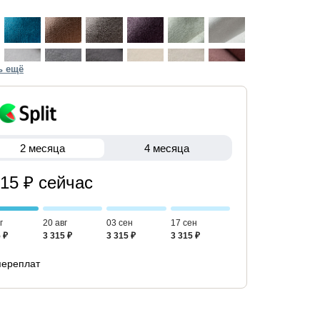
ь ещё
2 месяца
4 месяца
315 ₽ сейчас
г
20 авг
03 сен
17 сен
 ₽
3 315 ₽
3 315 ₽
3 315 ₽
переплат