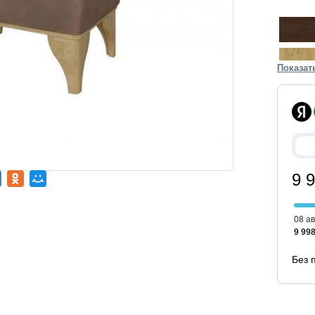
Показат
9 
08 ав
9 998
Без 