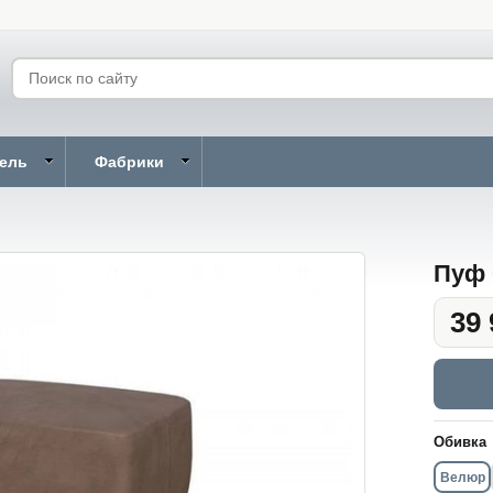
бель
Фабрики
Пуф 
39 
Обивка
Велюр