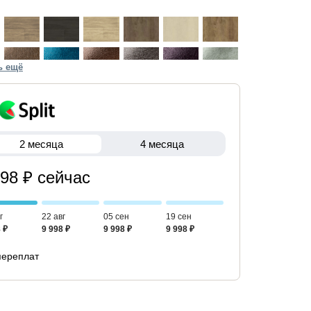
ь ещё
2 месяца
4 месяца
998 ₽ сейчас
г
22 авг
05 сен
19 сен
 ₽
9 998 ₽
9 998 ₽
9 998 ₽
переплат