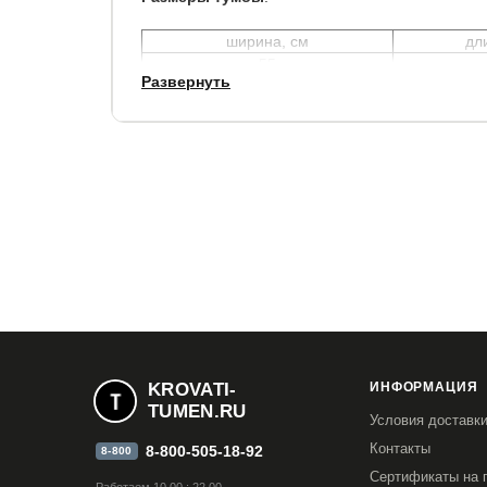
ширина, см
дл
55
Развернуть
Гарантия:
1.5 года.
Срок службы:
10 лет.
KROVATI-
ИНФОРМАЦИЯ
TUMEN.RU
Условия доставк
Контакты
8-800-505-18-92
8-800
Сертификаты на 