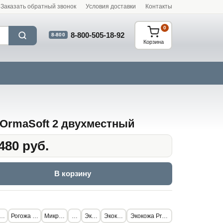
Заказать обратный звонок
Условия доставки
Контакты
0
8-800-505-18-92
8-800
Корзина
OrmaSoft 2 двухместный
480 руб.
В корзину
ерсть
Рогожа стандарт
Микрофибра
Флок
Экокожа
Экокожа Lux
Экокожа Premium Athens