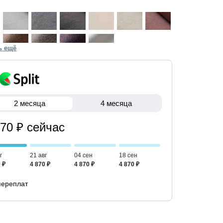
ь ещё
2 месяца
4 месяца
870 ₽ сейчас
г
21 авг
04 сен
18 сен
 ₽
4 870 ₽
4 870 ₽
4 870 ₽
переплат