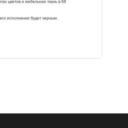
нтах цветов и мебельная ткань в 68
его исполнения будет черным.
бина, см
высота, см
22
40