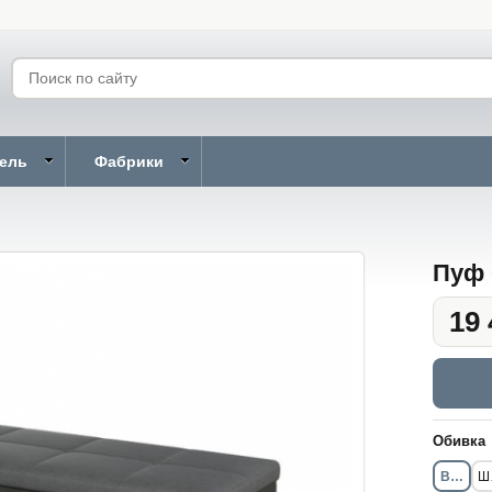
бель
Фабрики
Пуф 
19 
Обивка
Велюр
Ш