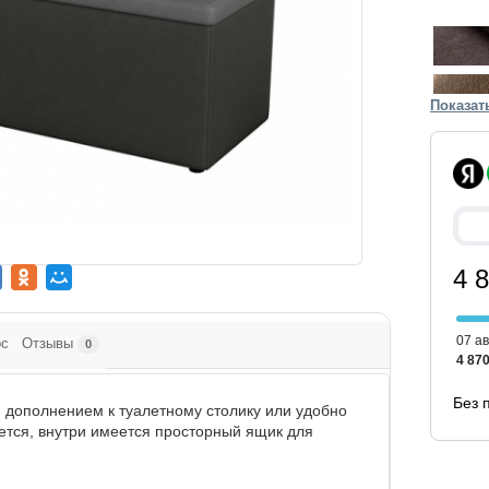
Показат
4 
07 ав
ос
Отзывы
0
4 870
Без 
дополнением к туалетному столику или удобно
ется, внутри имеется просторный ящик для