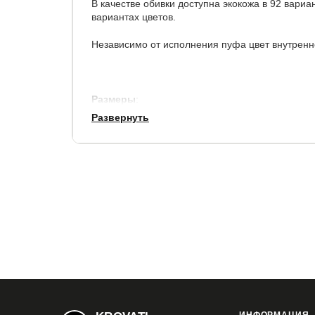
В качестве обивки доступна экокожа в 92 вариа
вариантах цветов.
Независимо от исполнения пуфа цвет внутренн
Размеры
:
Развернуть
ширина, см
глу
122
Материал каркаса:
ЛДСП и МДФ
Материал обивки:
Экокожа "Люкс"
Ткань
Гарантия:
от 2 до 7 лет