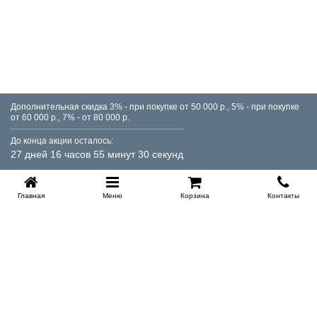
Дополнительная скидка 3% - при покупке от 50 000 р., 5% - при покупке
от 60 000 р., 7% - от 80 000 р.
До конца акции осталось:
27 дней 16 часов 55 минут 30 секунд
Главная
Меню
Корзина
Контакты
KROVATI-TUMEN.RU
8-800-505-18-92
8-800