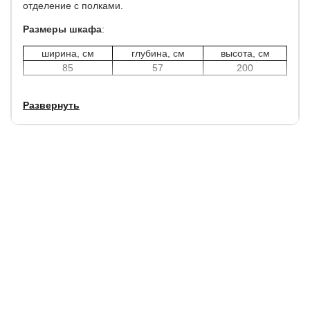
отделение с полками.
Размеры шкафа
:
ширина, см
глубина, см
высота, см
85
57
200
Развернуть
Механизм закрытия дверей:
плавный, с доводчиками.
Кромка ПВХ - 0,8 мм.
Гарантия:
2 год.
Срок службы: 7
лет.