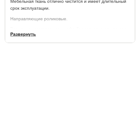
Мебельная ткань отлично чистится и имеет длительный
срок эксплуатации.
Направляющие роликовые.
Возможно изготовление шкафа без зеркал, с одним или
Развернуть
двумя зеркалами.
Гарантия:
18 месяцев