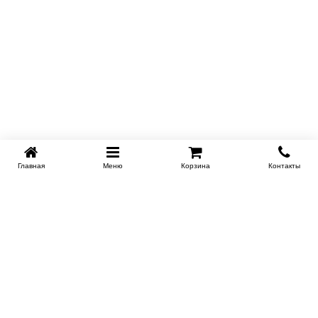
Главная
Меню
Корзина
Контакты
KROVATI-TUMEN.RU
8-800-505-18-92
8-800
Работаем 10.00 : 22.00