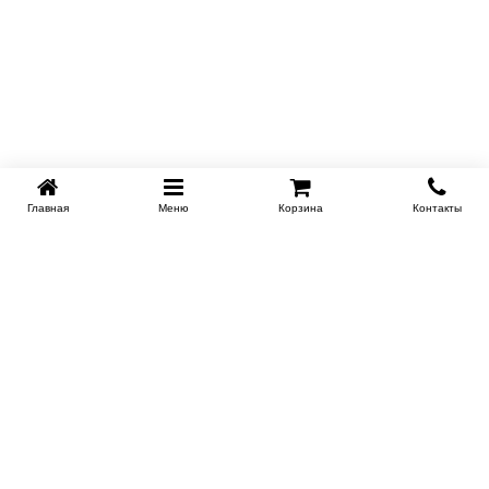
Главная
Меню
Корзина
Контакты
KROVATI-TUMEN.RU
8-800-505-18-92
8-800
Работаем 10.00 : 22.00
Заказать обратный звонок