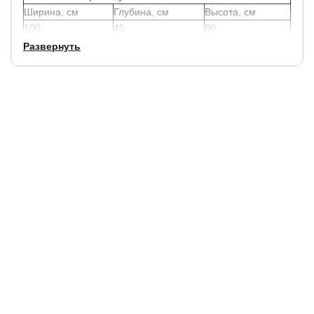
Ширина, см
Глубина, см
Высота, см
100
45
80
Развернуть
Данный столик отлично подойдет к мебели линии Milena.
Гарантия:
1.5 года.
Срок службы:
10 лет.