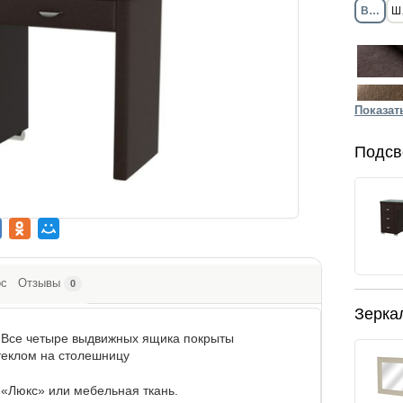
Велюр
Ш
Показат
Подсв
ос
Отзывы
0
Зерка
. Все четыре выдвижных ящика покрыты
теклом на столешницу
а «Люкс» или мебельная ткань.