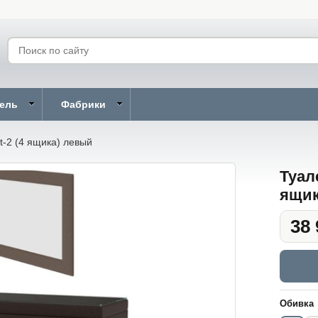
бель
Фабрики
t-2 (4 ящика) левый
Туал
ящик
38 
Обивка