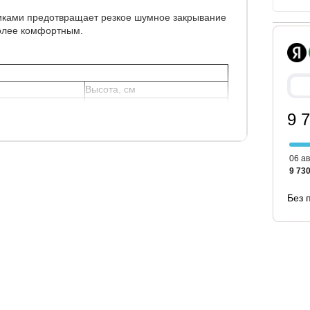
иками предотвращает резкое шумное закрывание
олее комфортным.
Высота, см
110
9 
ии Орматек.
06 ав
9 730
Без 