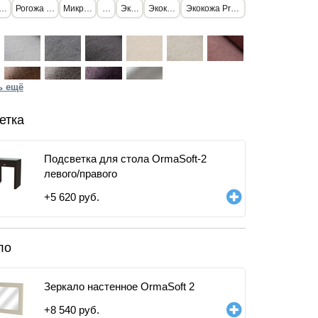
ерсть
Рогожа стандарт
Микрофибра
Флок
Экокожа
Экокожа Lux
Экокожа Premium Athens
ь ещё
етка
Подсветка для стола OrmaSoft-2
левого/правого
+
5 620
руб.
ло
Зеркало настенное OrmaSoft 2
+
8 540
руб.