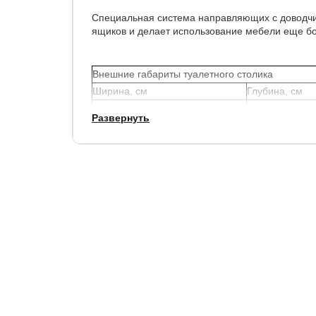
Специальная система направляющих с доводч
ящиков и делает использование мебели еще б
Внешние габариты туалетного столика
Ширина, см
Глубина, см
82
45
Развернуть
Данный столик отлично подойдет к мебели лин
Гарантия:
1.5 года.
Срок службы:
10 лет.