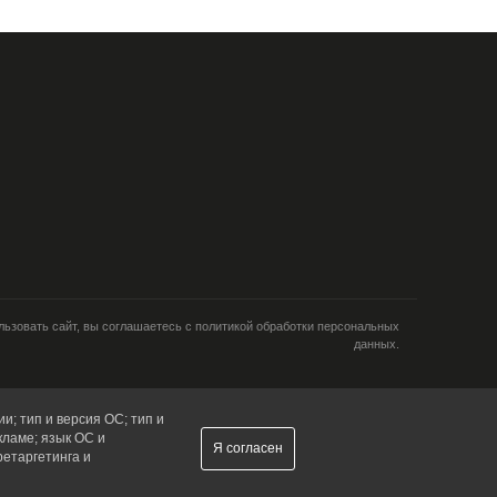
ьзовать сайт, вы соглашаетесь с политикой обработки персональных
данных.
и; тип и версия ОС; тип и
кламе; язык ОС и
Я согласен
ретаргетинга и