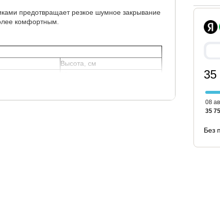
иками предотвращает резкое шумное закрывание
олее комфортным.
Высота, см
35
82
ии Орматек.
08 ав
35 75
Без 