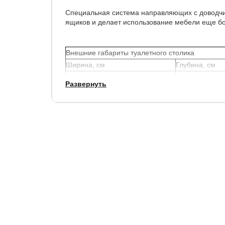
Специальная система направляющих с доводч
ящиков и делает использование мебели еще б
Внешние габариты туалетного столика
Ширина, см
Глубина, см
150
45
Развернуть
Данный столик отлично подойдет к мебели лин
Гарантия:
1.5 года.
Срок службы:
10 лет.