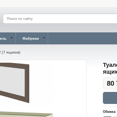
бель
Фабрики
 (7 ящиков)
Туал
ящик
80 
Обивка