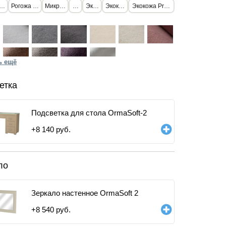
ерсть
Рогожа стандарт
Микрофибра
Флок
Экокожа
Экокожа Lux
Экокожа Premium Athens
ь ещё
етка
Подсветка для стола OrmaSoft-2
+
8 140
руб.
ло
Зеркало настенное OrmaSoft 2
+
8 540
руб.