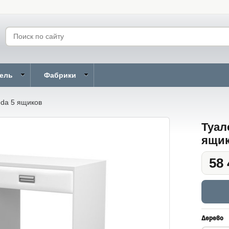
бель
Фабрики
da 5 ящиков
Туал
ящи
58 
Дерево