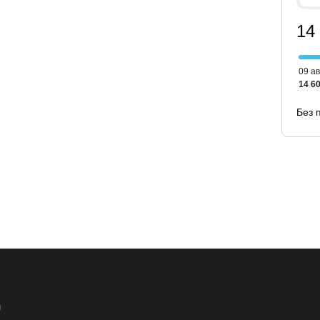
14
09 ав
14 60
Без 
и