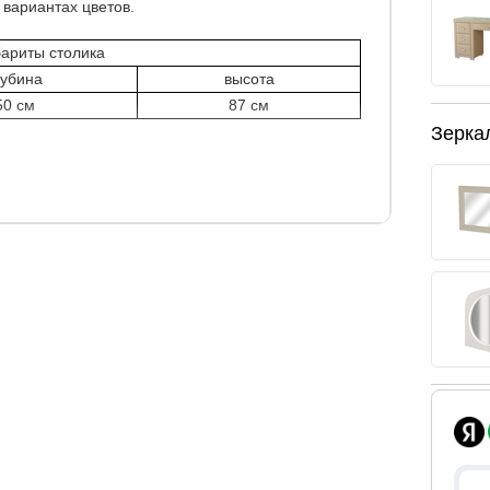
 вариантах цветов.
ариты столика
лубина
высота
50 см
87 см
Зерка
я, что продлевает срок службы изделия.