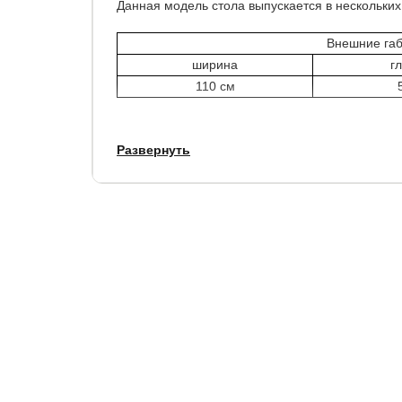
Данная модель стола выпускается в нескольких
Внешние габ
ширина
г
110 см
Ящики стола имеют механизм плавного закрыти
Развернуть
Гарантия
: 1,5 года.
Срок службы
: 10 лет.