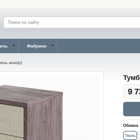
бель
Фабрики
ень анкор)
Тумб
9 7
Обивка
Ткань