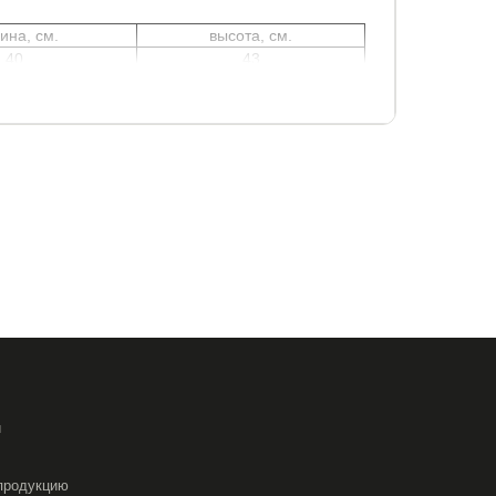
ина, см.
высота, см.
40
43
и
продукцию