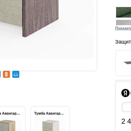
Показат
Защит
Тумба Авангард люкс...
Тумба Авангард люкс...
2 