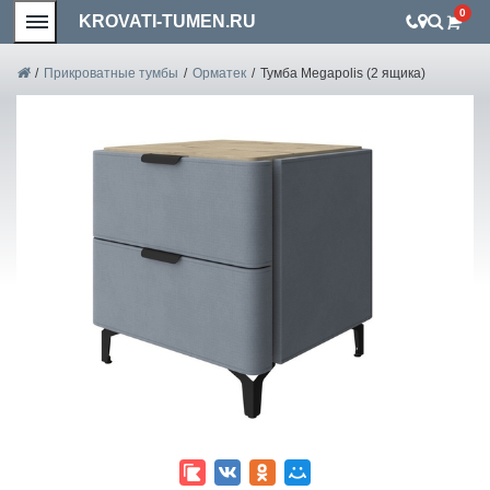
0
KROVATI-TUMEN.RU
/
Прикроватные тумбы
/
Орматек
/
Тумба Megapolis (2 ящика)