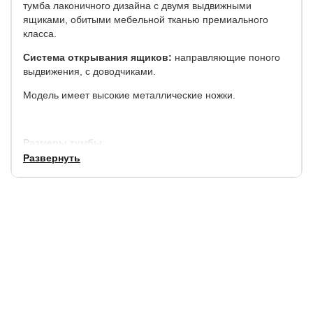
тумба лаконичного дизайна с двумя выдвижными
ящиками, обитыми мебельной тканью премиального
класса.
Система открывания ящиков:
направляющие поного
выдвижения, с доводчиками.
Модель имеет высокие металлические ножки.
Размеры тумбы
:
Развернуть
ширина, см
глубина, см
высота, см
51
53
56
Прекрасно подходит к мягким интерьерным кроватям
Megapolis.
Гарантия:
7 года.
Срок службы:
7 лет.
.