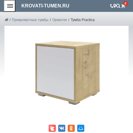
0
KROVATI-TUMEN.RU
/
Прикроватные тумбы
/
Орматек
/
Тумба Practica