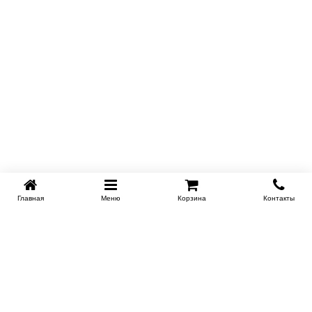
Купить в 1 клик
Главная
Меню
Корзина
Контакты
KROVATI-TUMEN.RU
8-800-505-18-92
8-800