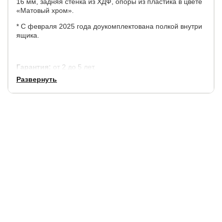
16 мм, задняя стенка из ХДФ, опоры из пластика в цвете
«Матовый хром».
* С февраля 2025 года доукомплектована полкой внутри
ящика.
Гарантия:
от 2 до 5 лет.
Развернуть
Срок службы:
7 лет.