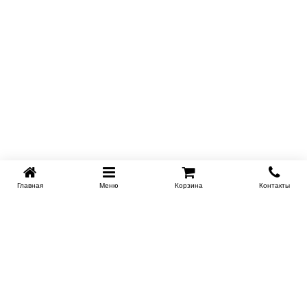
Главная
Меню
Корзина
Контакты
KROVATI-TUMEN.RU
8-800-505-18-92
8-800