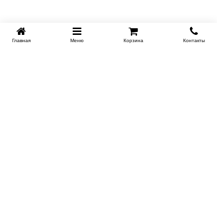
Главная
Меню
Корзина
Контакты
KROVATI-TUMEN.RU
8-800-505-18-92
8-800
Работаем 10.00 : 22.00
Заказать обратный звонок
ИНФОРМАЦИЯ
Условия доставки
Контакты
Сертификаты на продукцию