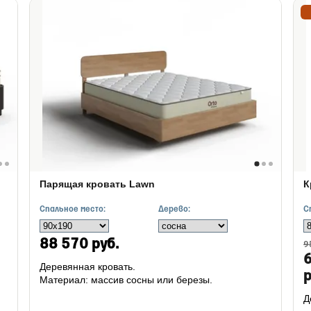
Парящая кровать Lawn
К
Спальное место:
Дерево:
С
88 570 руб.
9
Деревянная кровать.
р
Материал: массив сосны или березы.
Д