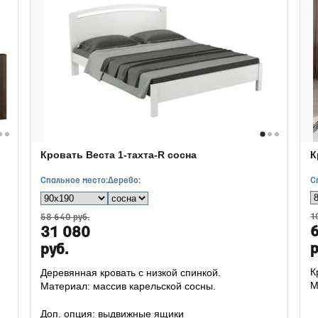
Кровать Веста 1-тахта-R сосна
К
Спальное место:
Дерево:
С
1
58 640 руб.
31 080
р
руб.
К
Деревянная кровать с низкой спинкой.
М
Материал: массив карельской сосны.
Доп. опция: выдвижные ящики