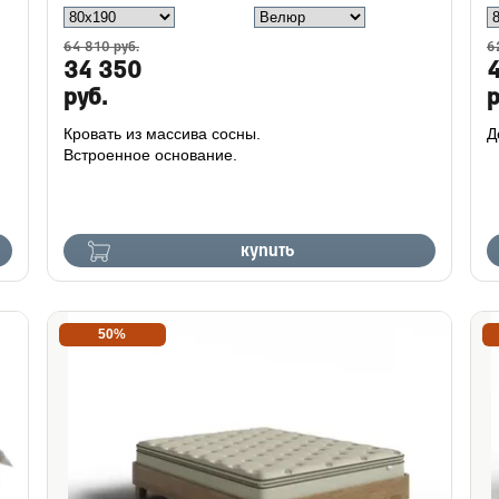
64 810 руб.
6
34 350
руб.
р
Кровать из массива сосны.
Д
Встроенное основание.
купить
50%