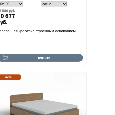
2 580 руб.
40 677
уб.
еревянная кровать с втроенным основанием
купить
42%