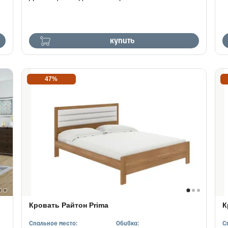
купить
47%
Кровать Райтон Prima
К
Спальное место:
Обивка:
С