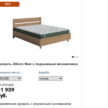
35%
ровать Albero New с подъемным механизмом
пальное место:
Дерево:
5 290 руб.
61 939
уб.
еревянная кровать с втроенным основанием