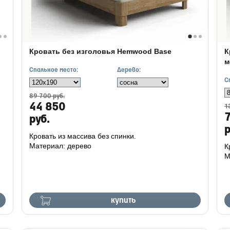
Кровать без изголовья Hemwood Base
К
м
Спальное место:
Дерево:
С
89 700 руб.
44 850
1
руб.
р
Кровать из массива без спинки.
Материал: дерево
К
М
купить