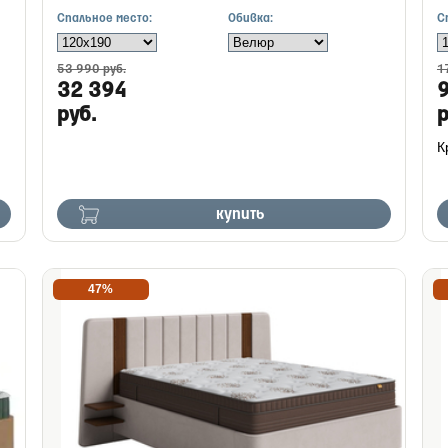
Спальное место:
Обивка:
С
53 990 руб.
1
32 394
руб.
р
К
купить
47%