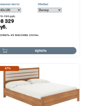
пальное место:
Обивка:
78 780 руб.
98 329
уб.
ровать из массива сосны.
купить
47%