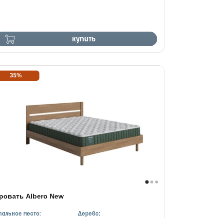
купить
35%
ровать Albero New
пальное место:
Дерево: