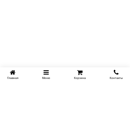
Главная
Меню
Корзина
Контакты
KROVATI-TUMEN.RU
8-800-505-18-92
8-800