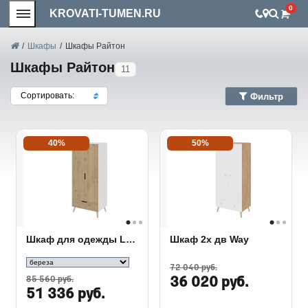
0
KROVATI-TUMEN.RU
/
Шкафы
/
Шкафы Райтон
Шкафы Райтон
11
Сортировать:
Фильтр
40%
50%
Шкаф для одежды Lagom
Шкаф 2х дв Way
72 040 руб.
85 560 руб.
36 020 руб.
51 336 руб.