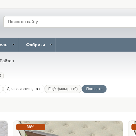
бель
Фабрики
 Райтон
3
Для веса спящего:
Ещё фильтры (9)
38%