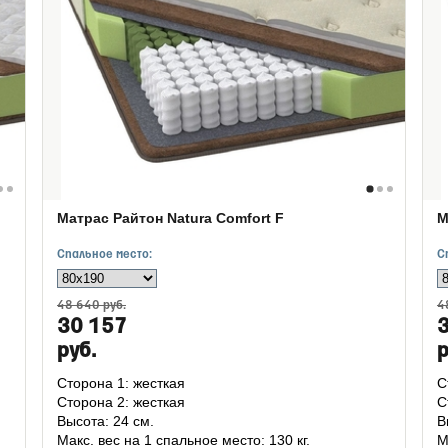
Матрас Райтон Natura Comfort F
М
Спальное место:
С
48 640 руб.
4
30 157
руб.
р
Сторона 1: жесткая
С
Сторона 2: жесткая
С
Высота: 24 см.
В
Макс. вес на 1 спальное место: 130 кг.
М