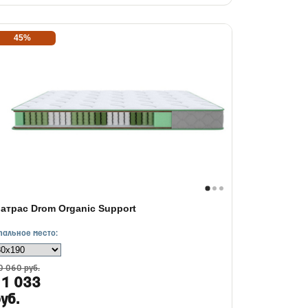
45%
атрас Drom Organic Support
пальное место:
0 060 руб.
11 033
уб.