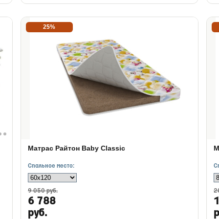
25%
Матрас Райтон Baby Classic
М
Спальное место:
С
9 050 руб.
2
6 788
руб.
р