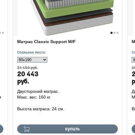
Матрас Classic Support M/F
М
Спальное место:
С
31 450 руб.
3
20 443
руб.
р
Двустороний матрас.
Д
и
Макс. вес: 160 кг.
М
Высота матраса: 24 см.
В
купить