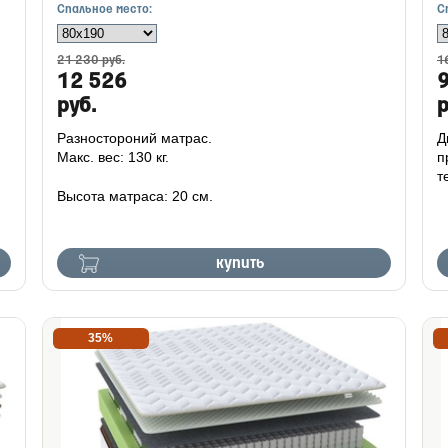
Спальное место:
С
21 230 руб.
1
12 526
руб.
р
Разностороний матрас.
Д
Макс. вес: 130 кг.
п
т
Высота матраса: 20 см.
купить
35%