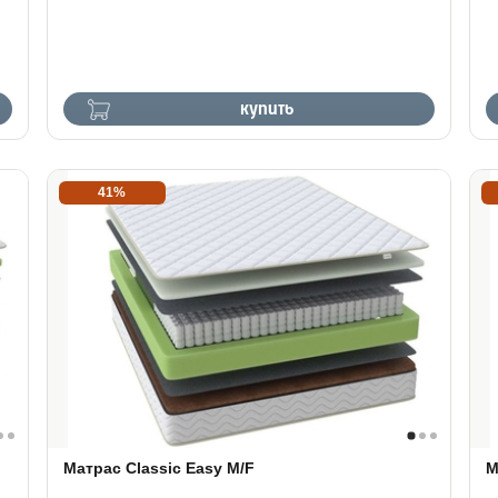
купить
41%
Матрас Classic Easy M/F
М