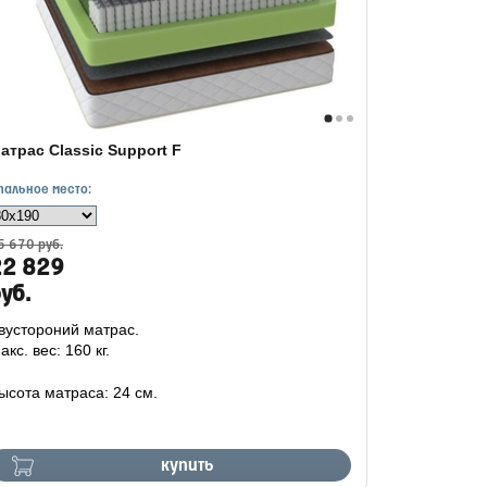
атрас Classic Support F
пальное место:
5 670 руб.
22 829
уб.
вустороний матрас.
акс. вес: 160 кг.
ысота матраса: 24 см.
купить