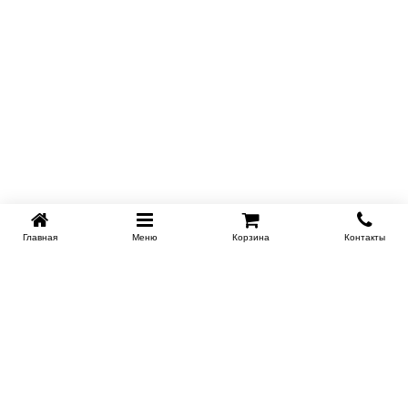
Главная
Меню
Корзина
Контакты
KROVATI-TUMEN.RU
8-800-505-18-92
8-800
Работаем 10.00 : 22.00