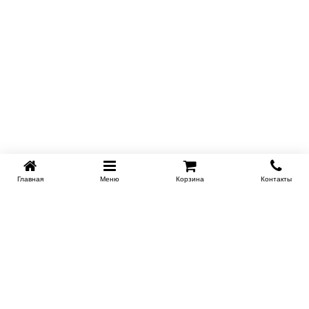
Главная
Меню
Корзина
Контакты
KROVATI-TUMEN.RU
8-800-505-18-92
8-800
Работаем 10.00 : 22.00