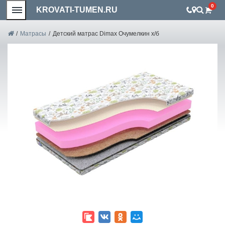
0
KROVATI-TUMEN.RU
/
Матрасы
/
Детский матрас Dimax Очумелкин х/б