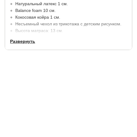
Натуральный латекс 1 см.
​Balance foam 10 см.
Кокосовая койра 1 см.
Несъемный чехол из трикотажа с детским рисунком.
Высота матраса: 13 см.
Максимальная нагрузка на 1 спальное место 95 кг.
Развернуть
С обеих сторон располагаются листы из натуральных
материалов!
Сторона 1: средняя жёсткость
Сторона 2: выше средней жесткости
Гарантия:
2 года.