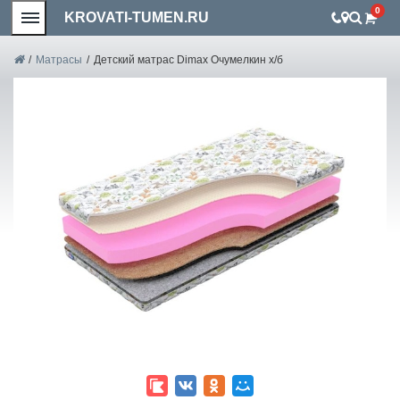
0
KROVATI-TUMEN.RU
/
Матрасы
/
Детский матрас Dimax Очумелкин х/б