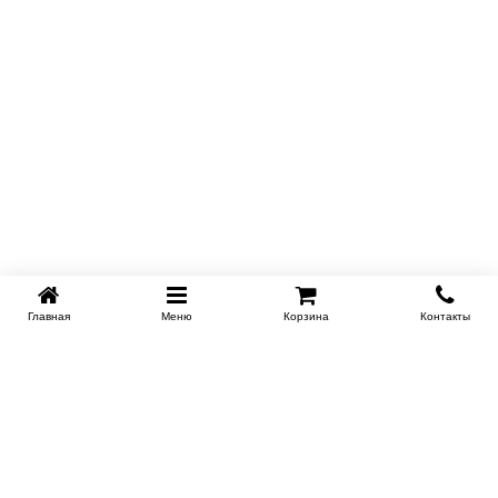
Главная
Меню
Корзина
Контакты
KROVATI-TUMEN.RU
8-800-505-18-92
8-800