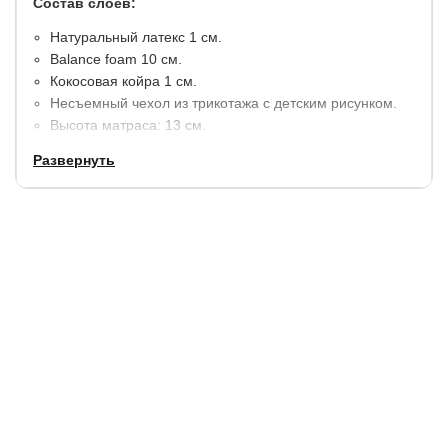
Состав слоев:
Натуральный латекс 1 см.
​Balance foam 10 см.
Кокосовая койра 1 см.
Несъемный чехол из трикотажа с детским рисунком.
Высота матраса: 13 см.
Максимальная нагрузка на 1 спальное место 95 кг.
Развернуть
С обеих сторон располагаются листы из натуральных
материалов!
Сторона 1: средняя жёсткость
Сторона 2: выше средней жесткости
Гарантия:
2 года.