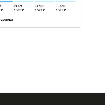
г
21 авг
04 сен
18 сен
 ₽
1 573 ₽
1 573 ₽
1 573 ₽
переплат