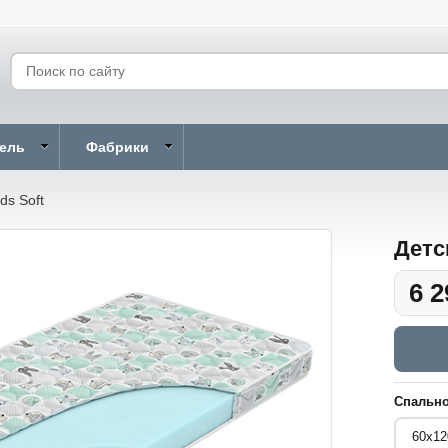
бель
Фабрики
ds Soft
Детс
6 2
Спально