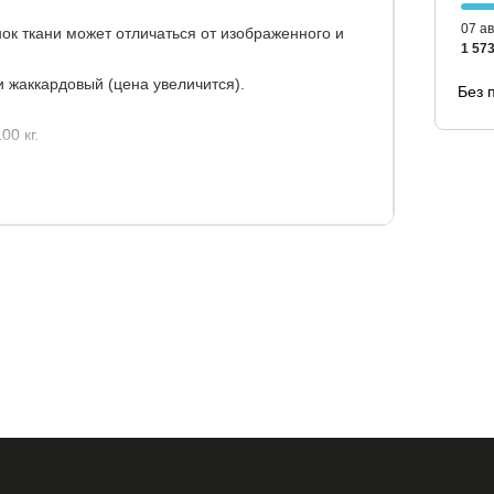
07 ав
ок ткани может отличаться от изображенного и
1 573
 жаккардовый (цена увеличится).
Без 
0 кг.
 с чехлом: 5 лет.