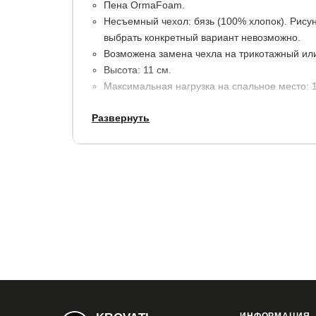
Пена OrmaFoam.
Несъемный чехол: бязь (100% хлопок). Рисун
выбрать конкретный вариант невозможно.
Возможена замена чехла на трикотажный или
Высота: 11 см.
Максимальная нагрузка на спальное место: 10
Развернуть
Гарантия: 1,5 года.
При покупке и эксплуатации