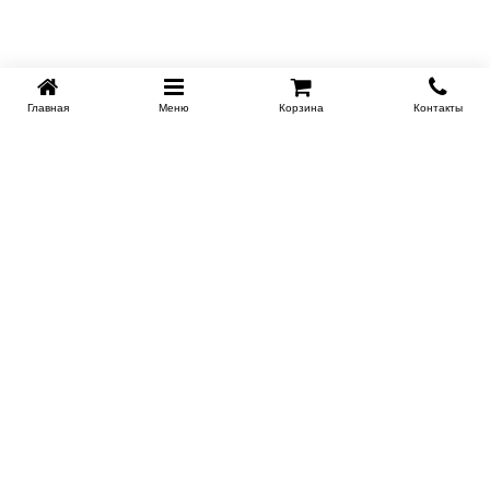
Главная
Меню
Корзина
Контакты
KROVATI-TUMEN.RU
8-800-505-18-92
8-800
Работаем 10.00 : 22.00
Заказать обратный звонок
ИНФОРМАЦИЯ
Условия доставки
Контакты