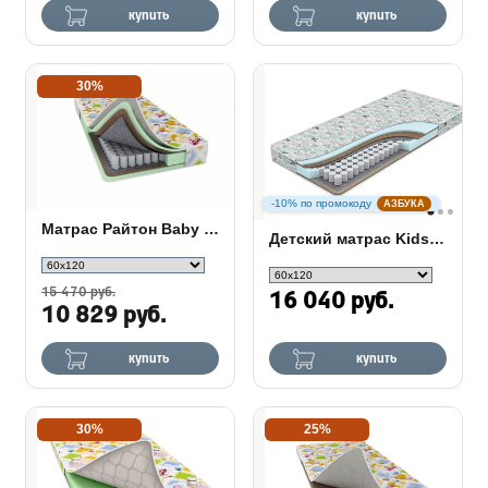
купить
купить
30%
-10% по промокоду
АЗБУКА
Матрас Райтон Baby Safe
Детский матрас Kids Dream EVS-8
15 470 руб.
16 040 руб.
10 829 руб.
купить
купить
30%
25%