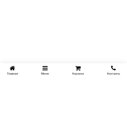
Главная
Меню
Корзина
Контакты
KROVATI-TUMEN.RU
8-800-505-18-92
8-800
Работаем 10.00 : 22.00