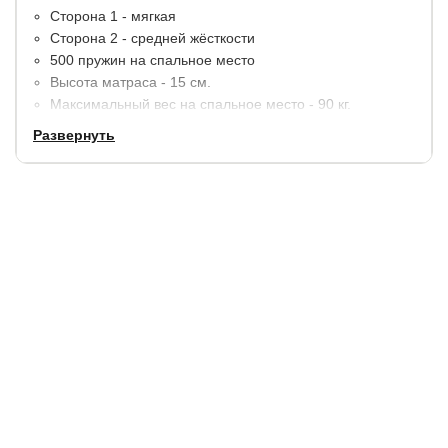
Сторона 1 - мягкая
Сторона 2 - средней жёсткости
500 пружин на спальное место
Высота матраса - 15 см.
Максимальный вес на спальное место - 90 кг.
Развернуть
Материалы:
натуральный латекс, термовойлок,
кокосовай койра. По краям усиление пенополиуретаном
(ППУ).
В стандартную комплектацию входит съемный чехол из
хлопкового жаккарда на молнии, простеганный на
синтепоне.
Гарантия:
1,5 года.
Купить в 1 клик