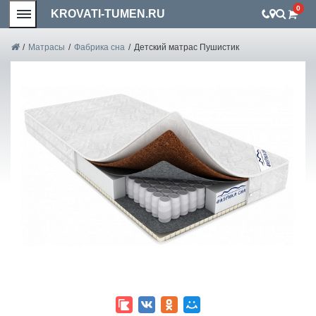
0
KROVATI-TUMEN.RU
/
Матрасы
/
Фабрика сна
/
Детский матрас Пушистик