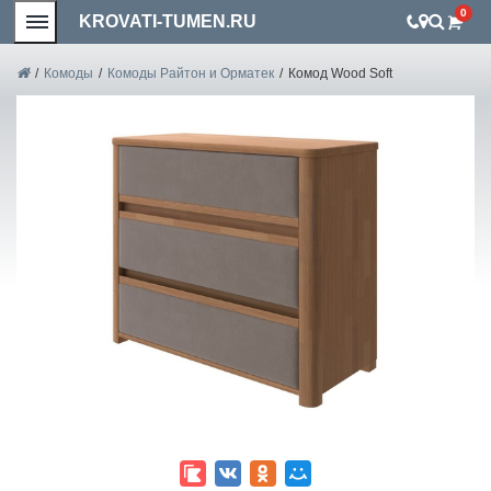
0
KROVATI-TUMEN.RU
/
Комоды
/
Комоды Райтон и Орматек
/
Комод Wood Soft