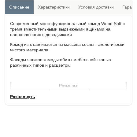
Описание
Характеристики
Условия доставки
Гарант
Современный многофункциональный комод Wood Soft с
тремя вместительными выдвижными ящиками на
направляющих с доводчиками.
Комод изготавливается из массива сосны - экологически
чистого материала.
Фасады ящиков комоды обиты мебельной тканью
различных типов и расцветок.
Размеры:
ширина, см.
глубина, см.
высота, см.
Развернуть
90
40
76
Для массива в цвете Венге и Мокко - каркас ящика в
ЛДСП Дуб Венге
Для массива в цвете Антик - каркас ящика в ЛДСП Ясень
Шимо Темный